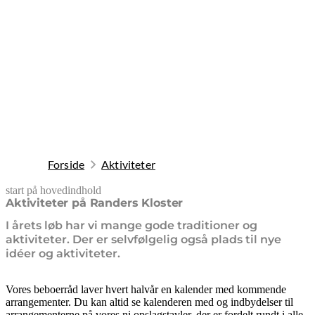
Forside
Aktiviteter
start på hovedindhold
senest opdateret 10. februar 2026
Aktiviteter på Randers Kloster
I årets løb har vi mange gode traditioner og
aktiviteter. Der er selvfølgelig også plads til nye
idéer og aktiviteter.
Vores beboerråd laver hvert halvår en kalender med kommende
arrangementer. Du kan altid se kalenderen med og indbydelser til
arrangementerne på vores ni opslagstavler, der er fordelt rundt i alle