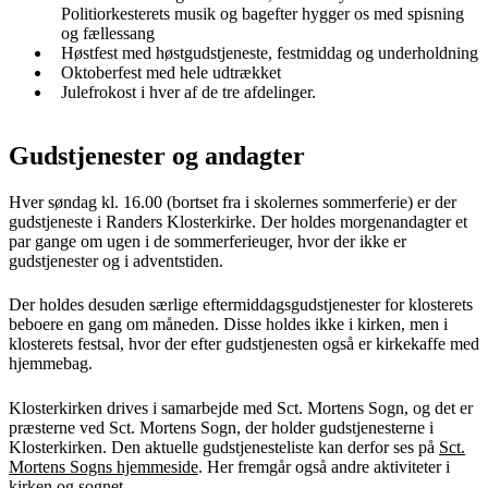
Politiorkesterets musik og bagefter hygger os med spisning
og fællessang
Høstfest med høstgudstjeneste, festmiddag og underholdning
Oktoberfest med hele udtrækket
Julefrokost i hver af de tre afdelinger.
Gudstjenester og andagter
Hver søndag kl. 16.00 (bortset fra i skolernes sommerferie) er der
gudstjeneste i Randers Klosterkirke. Der holdes morgenandagter et
par gange om ugen i de sommerferieuger, hvor der ikke er
gudstjenester og i adventstiden.
Der holdes desuden særlige eftermiddagsgudstjenester for klosterets
beboere en gang om måneden. Disse holdes ikke i kirken, men i
klosterets festsal, hvor der efter gudstjenesten også er kirkekaffe med
hjemmebag.
Klosterkirken drives i samarbejde med Sct. Mortens Sogn, og det er
præsterne ved Sct. Mortens Sogn, der holder gudstjenesterne i
Klosterkirken. Den aktuelle gudstjenesteliste kan derfor ses på
Sct.
Mortens Sogns hjemmeside
. Her fremgår også andre aktiviteter i
kirken og sognet.